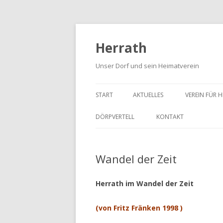
Herrath
Unser Dorf und sein Heimatverein
START
AKTUELLES
VEREIN FÜR 
DER VORST
DÖRPVERTELL
KONTAKT
DER VEREIN
DÖRPVERTELL 2021 UND 2023
DATENSCHUTZERKLÄR
DENKMALPF
Wandel der Zeit
DÖRPVERTELL (2013-2018)
IMPRESSUM
DIE SATZUN
KARTE
Herrath im Wandel der Zeit
(von Fritz Fränken 1998 )