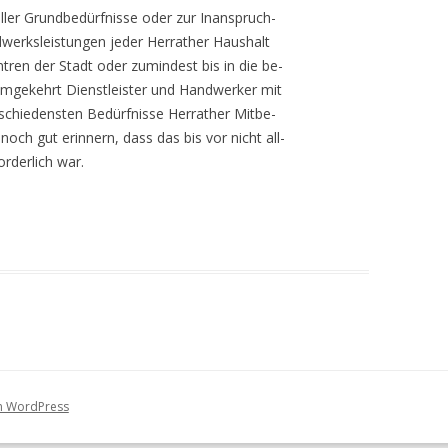
MÜLLSAMMELN
ler Grundbedürfnisse oder zur Inanspruch-
KINDERSPIELPLATZ
dwerksleistungen jeder Herrather Haushalt
OSTERN
ntren der Stadt oder zumindest bis in die be-
NACHBARSCHAFTEN
umgekehrt Dienstleister und Handwerker mit
KIRMESCAFÉ UND
erschiedensten Bedürfnisse Herrather Mitbe-
STERBENOTGEMEINSCHAFT
och gut erinnern, dass das bis vor nicht all-
SPIELENACHMIT
orderlich war.
ST. MARTIN
VOLKSTRAUERT
WEIHNACHTSSIN
on WordPress