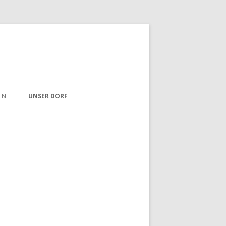
EN
UNSER DORF
HERRATH IN STICHPUNKTEN
HRT
WANDEL DER ZEIT
ERFEST
 UND TANZ IN